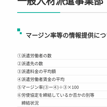
一般人材派遣事業部
マージン率等の情報提供につ
①派遣労働者の数
②派遣先の数
③派遣料金の平均額
④派遣労働者賃金の平均
⑤マージン率(③ー④)÷③×100
⑥労使協定を締結しているか否かの別等
締結状況